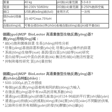
重量
40 kg
pH測(cè)量范圍
5.0-8.0
電源
90-230V 50/60Hz
DO測(cè)量范圍
0-250%飽和空氣
接口
USB,網(wǎng)絡(luò)
使用方式
一次性
環(huán)境條
15-40℃max.75%rH
件
自動(dòng)化
可整合標(biāo)準(zhǔn)各種自動(dòng)進(jìn)樣平臺(tái)
德國(guó)M2P BioLector 高通量微型生物反應(yīng)器?
應(yīng)用領(lǐng)域：
* 細(xì)胞和菌株篩選 生長(zhǎng)特性分析
* 培養(yǎng)基德篩選和優(yōu)化 培養(yǎng)條件的篩選
* 系統(tǒng)生物學(xué) 基因/蛋白質(zhì)組學(xué)研究
* 蛋白組學(xué)中蛋白的表達(dá) 酶活性/細(xì)胞活性鑒定
* 抑制和毒性研究 質(zhì)量控制
德國(guó)M2P BioLector 高通量微型生物反應(yīng)器?
產(chǎn)品特點(diǎn)：
* 500-1000μL的工作體積
* 每個(gè)反應(yīng)器都有相同的動(dòng)力輸入
* 在微反應(yīng)器中有zui高的溶氧系數(shù)
* 通過(guò)選購(gòu)的微孔板進(jìn)行24-96組的平行實(shí)驗(yàn)
* 通過(guò)持續(xù)的搖動(dòng)來(lái)實(shí)現(xiàn)不間斷的供氧
* 記錄和分析所有相關(guān)的發(fā)酵數(shù)據(jù)