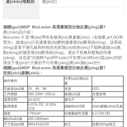
產(chǎn)地類別
進(jìn)口
德國(guó)M2P BioLector 高通量微型生物反應(yīng)器
?
產(chǎn)品介紹：
BioLector ® 是*臺(tái)帶有各種測(cè)量參數(shù)（生物量,pH,DO和
熒光）,能進(jìn)行高通量發(fā)酵的微量發(fā)酵系統(tǒng)。該系統
(tǒng)是基于微孔板和特殊的光探測(cè)技術(shù)下能夠連續(xù)搖
動(dòng)的微型發(fā)酵系統(tǒng)。適合于耗氧和厭氧的培養
(yǎng)。這也是*次能夠?qū)崿F(xiàn)可在實(shí)時(shí)監(jiān)控的
情況下進(jìn)行大量的平行培養(yǎng)實(shí)驗(yàn)。
德國(guó)M2P BioLector 高通量微型生物反應(yīng)器?
技術(shù)參數(shù)：
光學(xué)測(cè)
操作條件
量
孔板規(guī)格
24、48、96
光源
LED
工作體積
500-1000 / 200 ul
檢測(cè)器
光電倍增
溫度控制
濾光片
6
20-50℃
0-21% O2 , 0-10%
氣體濃度
讀板時(shí)間
2min/參數(shù)/孔板
CO2
濕度
>75%rH
生物量線性范圍
0.2-150 OD
轉(zhuǎn)速
200-1800rpm
尺寸規(guī)格
685x410x230
校正
自動(dòng)校正