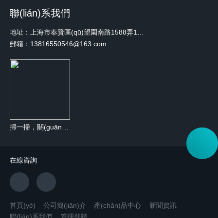
聯(lián)系我們
地址：上海市奉賢區(qū)望園南路1588弄1號(hào)綠地未來(lái)中心A3 2110室
郵箱：13816550546@163.com
掃一掃，關(guān)注我們
在線咨詢
首頁(yè)
公司簡(jiǎn)介
產(chǎn)品中心
新聞資訊
聯(lián)系我們
管理登陸