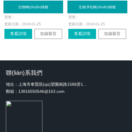
生物轉(zhuǎn)移艙
生物凈化轉(zhuǎn)移艙
型號：
型號：
更新日期：
2018-01-25
更新日期：
2018-01-25
查看詳情
在線留言
查看詳情
在線留言
聯(lián)系我們
地址：上海市奉賢區(qū)望園南路1588弄1號綠地未來中心A3 2110室
郵箱：13816550546@163.com