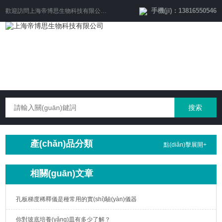
手機(jī)：13816550546
歡迎訪問
上海帝博思生物科技有限公司
網(wǎng)站！
產(chǎn)品分類
點(diǎn)擊展開+
相關(guān)文章
孔板梯度稀釋儀是種常用的實(shí)驗(yàn)儀器
你對玻底培養(yǎng)皿有多少了解？