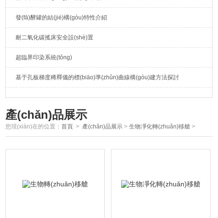
發(fā)酵罐的結(jié)構(gòu)特性介紹
耐二氧化碳搖床安全設(shè)置
超臨界印染系統(tǒng)
基于孔板梯度稀釋儀的標(biāo)準(zhǔn)曲線構(gòu)建方法探討
產(chǎn)品展示
您現(xiàn)在的位置：
首頁
>
產(chǎn)品展示
>
生物凈化轉(zhuǎn)移艙
>