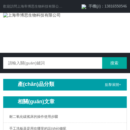
手機(jī)：13816550546
歡迎訪問
上海帝博思生物科技有限公司
網(wǎng)站！
產(chǎn)品分類
點擊展開+
相關(guān)文章
耐二氧化碳搖床的操作使用步驟
手工洗板器是用在哪里的設(shè)備呢