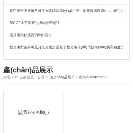
真空安全吸液儀常被生物實驗室應(yīng)用于生物廢液處理環(huán)節(jié)中
耐CO2水平搖床的功能特點闡述
選擇電動移液器的5個理由
雙光束型紫外可見分光光度計是基于雙光束補(bǔ)償技術(shù)的高精度分析儀器
產(chǎn)品展示
您現(xiàn)在的位置：
首頁
>
產(chǎn)品展示
>
意大利scotsman
>