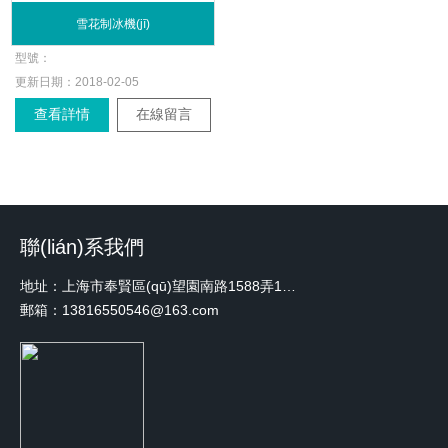
雪花制冰機(jī)
型號：
更新日期：
2018-02-05
查看詳情
在線留言
聯(lián)系我們
地址：上海市奉賢區(qū)望園南路1588弄1號綠地未來中心A3 2110室
郵箱：13816550546@163.com