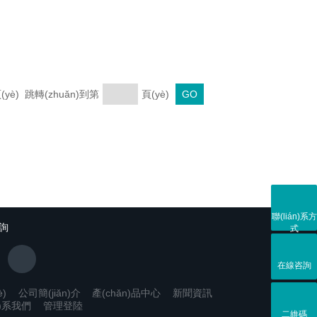
頁(yè) 跳轉(zhuǎn)到第
頁(yè)
聯(lián)系方
詢
式
在線咨詢
è)
公司簡(jiǎn)介
產(chǎn)品中心
新聞資訊
n)系我們
管理登陸
二維碼