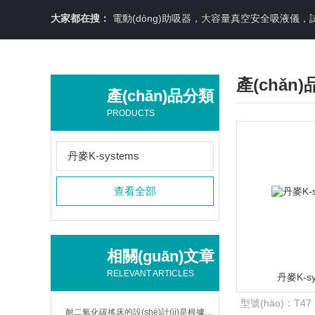
大家都在搜：
電動(dòng)助吸器，大容量真空安全吸液儀，試劑分裝機(jī)，
產(chǎn
產(chǎn)品分類
PRODUCTS
丹麥K-systems
查看全部
相關(guān)文章
RELEVANT ARTICLES
丹麥K-s
型號(hào)：
T47
耐二氧化碳搖床的設(shè)計(jì)是根據(jù)什么原理而成