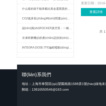
更新日期：
2018
什么樣的袋子能承載比黃金還寶貴的液體？
查看詳情
CO2搖床長(zhǎng)時(shí)間運(yùn)行應(yīng)注意的事項(xiàng)
認(rèn)識(shí)ROCKER真空泵：一種創(chuàng)造低壓環(huán)境的實(shí)用設(shè)備
共 1
冷凍研磨機(jī)的產(chǎn)品技術(shù)特點(diǎn)介紹
INTEGRA DOSE IT可編程蠕動(dòng)泵的使用條件
聯(lián)系我們
郵箱：13816550546@163.com