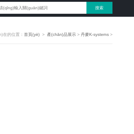
àn)在的位置：
首頁(yè)
>
產(chǎn)品展示
>
丹麥K-systems
>