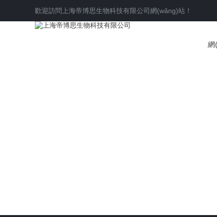
歡迎訪問
上海帝博思生物科技有限公司
網(wǎng)站！
網(
首