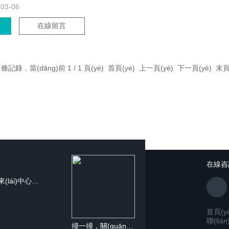
-03-06
在線留言
 條記錄，當(dāng)前 1 / 1 頁(yè) 首頁(yè) 上一頁(yè) 下一頁(yè) 末
在線咨
地址：上海市奉賢區(qū)望園南路1588弄1號(hào)綠地未來(lái)中心A3 2110室
首頁(y
聯(liá
掃一掃，關(guān)注我們