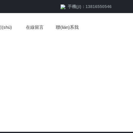
手機(jī)：13816550546
(shù)
在線留言
聯(lián)系我
文章
們