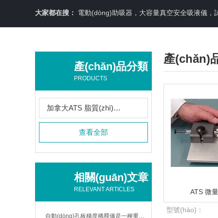
大家都在搜：
電動(dòng)助吸器，大容量真空安全吸液儀，試劑分裝機(jī)
產(chǎn
產(chǎn)品分類
PRODUCTS
加拿大ATS 脂質(zhì)體擠出器
查看全部
相關(guān)文章
RELEVANT ARTICLES
ATS 微
型號(hào)：
自動(dòng)孔板梯度稀釋儀是一種重要的實(shí)驗(yàn)室設(shè)備