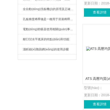
更新日期：
2018
全自動(dòng)洗板機(jī)的原理及正確保養(yǎng)
查看詳情
孔板梯度稀釋儀是一種用于溶液稀釋和混合的實(shí)驗(yàn)室儀器
電動(dòng)助吸器使用相關(guān)事項(xiàng)說(shuō)明
耐CO2水平搖床的特點(diǎn)和功能
淺析細(xì)胞篩網(wǎng)的使用步驟
型號(hào)：
更新日期：
2018
查看詳情