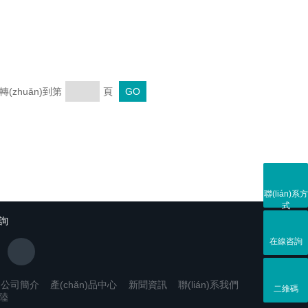
轉(zhuǎn)到第
頁
聯(lián)系方
式
詢
在線咨詢
公司簡介
產(chǎn)品中心
新聞資訊
聯(lián)系我們
二維碼
陸