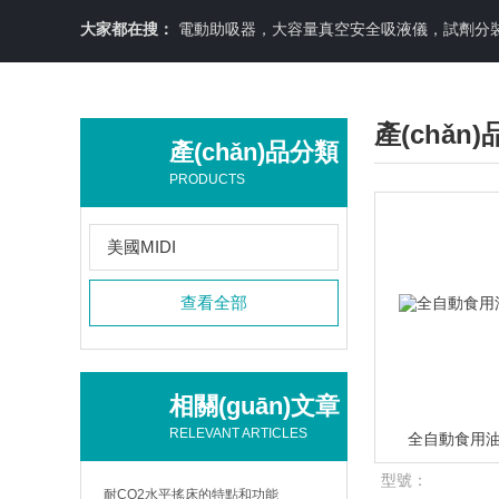
大家都在搜：
電動助吸器，大容量真空安全吸液儀，試劑分裝機，耐二氧化
產(chǎn
產(chǎn)品分類
PRODUCTS
美國MIDI
查看全部
相關(guān)文章
RELEVANT ARTICLES
全自動食用油脂
型號：
耐CO2水平搖床的特點和功能