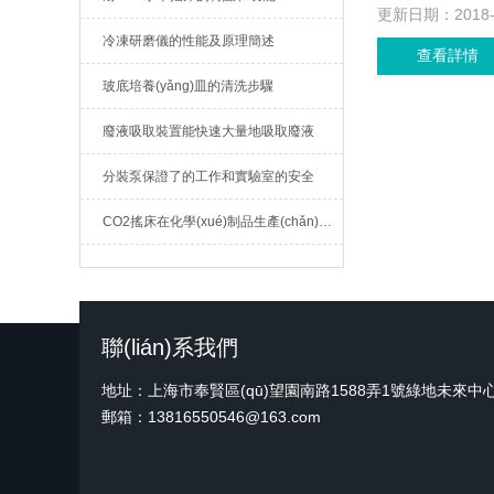
更新日期：
2018
冷凍研磨儀的性能及原理簡述
查看詳情
玻底培養(yǎng)皿的清洗步驟
廢液吸取裝置能快速大量地吸取廢液
分裝泵保證了的工作和實驗室的安全
CO2搖床在化學(xué)制品生產(chǎn)過程中也有應(yīng)用
聯(lián)系我們
地址：上海市奉賢區(qū)望園南路1588弄1號綠地未來中心A
郵箱：13816550546@163.com