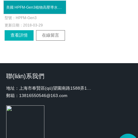
美國 HPFM-Gen3植物高壓導水率測量儀
型號：
HPFM-Gen3
更新日期：
2018-03-29
查看詳情
在線留言
聯(lián)系我們
地址：上海市奉賢區(qū)望園南路1588弄1號綠地未來中心A3 2110室
郵箱：13816550546@163.com