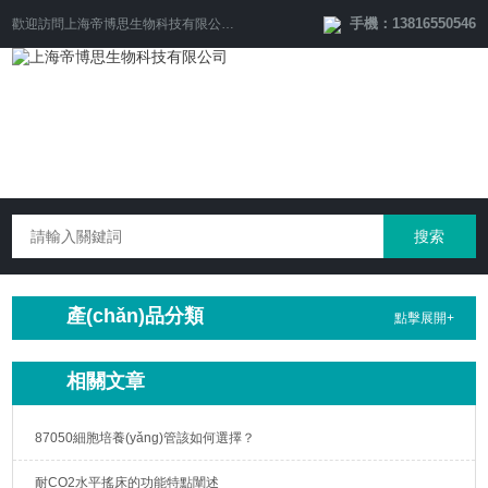
手機：13816550546
歡迎訪問
上海帝博思生物科技有限公司
網(wǎng)站！
產(chǎn)品分類
點擊展開+
相關文章
87050細胞培養(yǎng)管該如何選擇？
耐CO2水平搖床的功能特點闡述