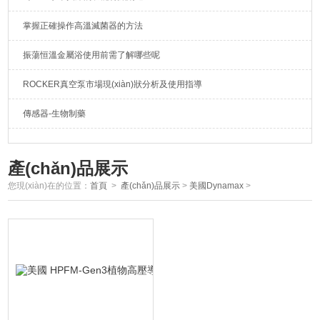
掌握正確操作高溫滅菌器的方法
振蕩恒溫金屬浴使用前需了解哪些呢
ROCKER真空泵市場現(xiàn)狀分析及使用指導
傳感器-生物制藥
產(chǎn)品展示
您現(xiàn)在的位置：
首頁
>
產(chǎn)品展示
>
美國Dynamax
>