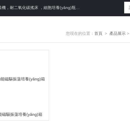
耐二氧化碳搖床 ，細胞培養(yǎng)瓶， 87050
您現在的位置：
首頁
>
產品展示
多功能磁驅振蕩培養(yǎng)箱