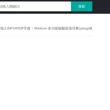
>
瑞士INFORS伊孚森
>
Minitron 多功能磁驅振蕩培養(yǎng)箱