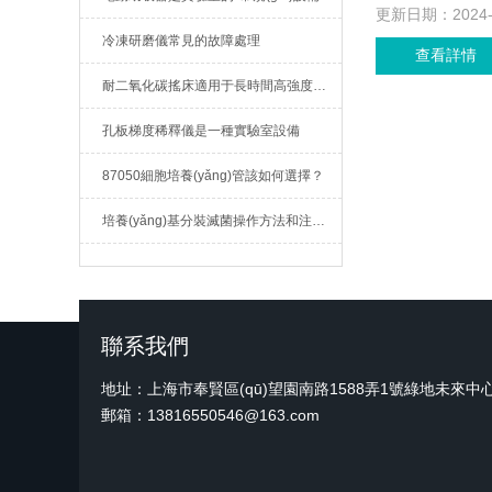
更新日期：
2024
冷凍研磨儀常見的故障處理
查看詳情
耐二氧化碳搖床適用于長時間高強度工作
孔板梯度稀釋儀是一種實驗室設備
87050細胞培養(yǎng)管該如何選擇？
培養(yǎng)基分裝滅菌操作方法和注意事項
聯系我們
地址：上海市奉賢區(qū)望園南路1588弄1號綠地未來中心A
郵箱：13816550546@163.com