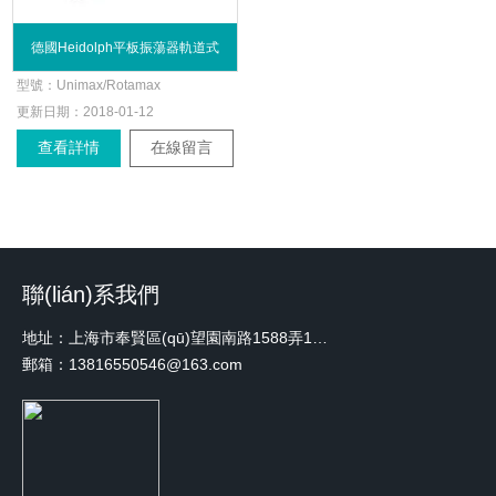
德國Heidolph平板振蕩器軌道式
型號：
Unimax/Rotamax
更新日期：
2018-01-12
查看詳情
在線留言
聯(lián)系我們
地址：上海市奉賢區(qū)望園南路1588弄1號綠地未來中心A3 2110室
郵箱：13816550546@163.com