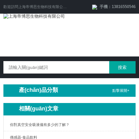
手機：13816550546
歡迎訪問
上海帝博思生物科技有限公司
網(wǎng)站！
產(chǎn)品分類
點擊展開+
相關(guān)文章
你對真空安全吸液儀有多少的了解？
傳感器-食品飲料