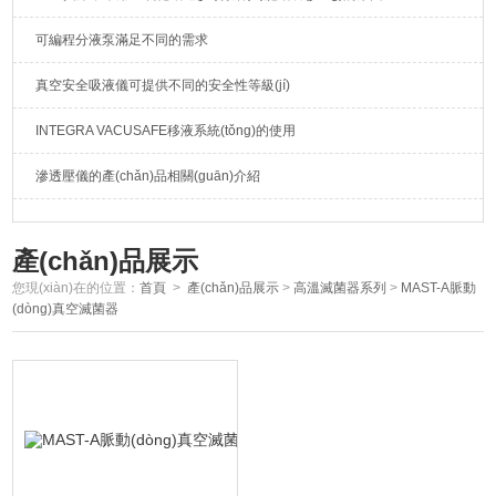
可編程分液泵滿足不同的需求
真空安全吸液儀可提供不同的安全性等級(jí)
INTEGRA VACUSAFE移液系統(tǒng)的使用
滲透壓儀的產(chǎn)品相關(guān)介紹
產(chǎn)品展示
您現(xiàn)在的位置：
首頁
>
產(chǎn)品展示
>
高溫滅菌器系列
>
MAST-A脈動
(dòng)真空滅菌器