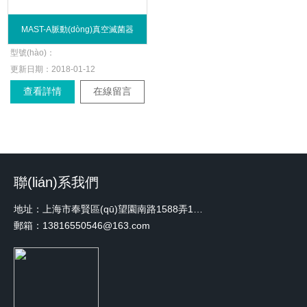
MAST-A脈動(dòng)真空滅菌器
型號(hào)：
更新日期：
2018-01-12
查看詳情
在線留言
聯(lián)系我們
地址：上海市奉賢區(qū)望園南路1588弄1號(hào)綠地未來中心A3 2110室
郵箱：13816550546@163.com