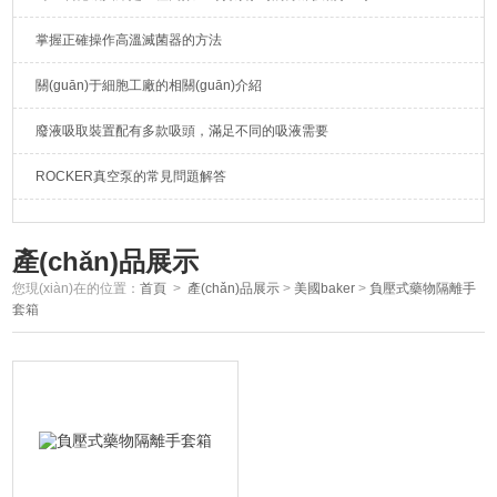
掌握正確操作高溫滅菌器的方法
關(guān)于細胞工廠的相關(guān)介紹
廢液吸取裝置配有多款吸頭，滿足不同的吸液需要
ROCKER真空泵的常見問題解答
產(chǎn)品展示
您現(xiàn)在的位置：
首頁
>
產(chǎn)品展示
>
美國baker
>
負壓式藥物隔離手
套箱