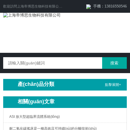
手機：13816550546
歡迎訪問
上海帝博思生物科技有限公司
網(wǎng)站！
產(chǎn)品分類
點擊展開+
相關(guān)文章
ASI 放大型超臨界流體系統(tǒng)
耐二氧化碳搖床是一種高效且可持續(xù)的分離技術(shù)