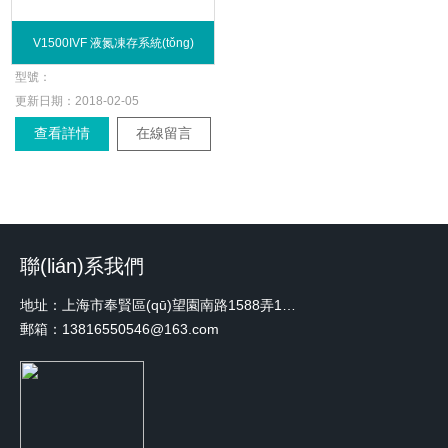
V1500IVF 液氮凍存系統(tǒng)
型號：
更新日期：
2018-02-05
查看詳情
在線留言
聯(lián)系我們
地址：上海市奉賢區(qū)望園南路1588弄1號綠地未來中心A3 2110室
郵箱：13816550546@163.com