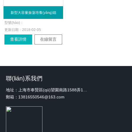
新型大容量振蕩培養(yǎng)箱
型號(hào)：
更新日期：
2018-02-05
查看詳情
在線留言
聯(lián)系我們
地址：上海市奉賢區(qū)望園南路1588弄1號(hào)綠地未來中心A3 2110室
郵箱：13816550546@163.com