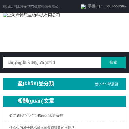
手機(jī)：13816550546
歡迎訪問
上海帝博思生物科技有限公司
網(wǎng)站！
產(chǎn)品分類
點(diǎn)擊展開+
相關(guān)文章
發(fā)酵罐的結(jié)構(gòu)特性介紹
什么樣的袋子能承載比黃金還寶貴的液體？