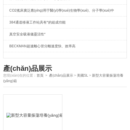
CO2搖床廣泛應(yīng)用于醫(yī)學(xué)生物學(xué)、分子學(xué)中
384通道移液工作站具有*的組成功能
真空安全吸液儀靈活性*
BECKMAN超速離心管分離速度快、效率高
產(chǎn)品展示
您現(xiàn)在的位置：
首頁
>
產(chǎn)品展示
>
美國SL
>
新型大容量振蕩培養
(yǎng)箱