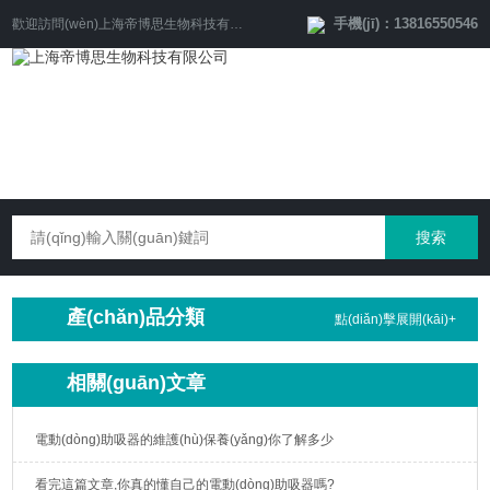
手機(jī)：13816550546
歡迎訪問(wèn)
上海帝博思生物科技有限公司
網(wǎng)站！
產(chǎn)品分類
點(diǎn)擊展開(kāi)+
相關(guān)文章
電動(dòng)助吸器的維護(hù)保養(yǎng)你了解多少
看完這篇文章,你真的懂自己的電動(dòng)助吸器嗎?