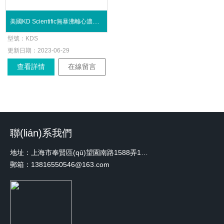
美國KD Scientific無暴沸離心濃縮儀
型號：
KDS
更新日期：
2023-06-29
查看詳情
在線留言
聯(lián)系我們
地址：上海市奉賢區(qū)望園南路1588弄1號綠地未來中心A3 2110室
郵箱：13816550546@163.com