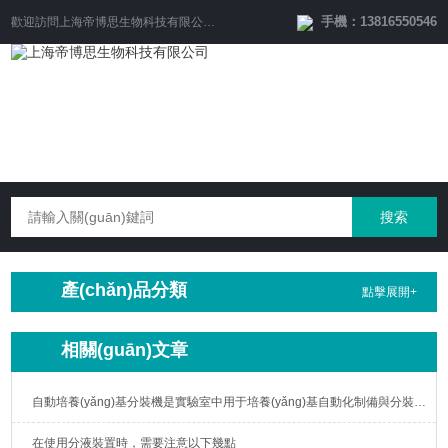
手機：13816550546
歡迎訪問
上海帝博思生物科技有限公司
網(wǎng)站！
產(chǎn)品分類
點擊展開+
相關(guān)文章
自動培養(yǎng)基分裝機是實驗室中用于培養(yǎng)基自動化制備與分裝的重要設備
在使用分液裝置時，需要注意以下幾點