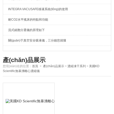
INTEGRA VACUSAFE移液系統(tǒng)的使用
耐CO2水平搖床的特點和功能
流式細胞分選儀的原理如下
關(guān)于真空安全吸液儀，三分鐘您就懂
產(chǎn)品展示
您現(xiàn)在的位置：
首頁
>
產(chǎn)品展示
>
濃縮凍干系列
>
美國KD
Scientific無暴沸離心濃縮儀