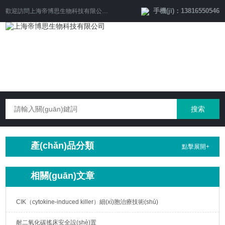
手機(jī)：13816550546
歡迎訪問
上海帝博思生物科技有限公司
網(wǎng)站！
產(chǎn)品分類
點擊展開+
相關(guān)文章
CIK（cytokine-induced killer）細(xì)胞治療技術(shù)
耐二氧化碳搖床安全設(shè)置