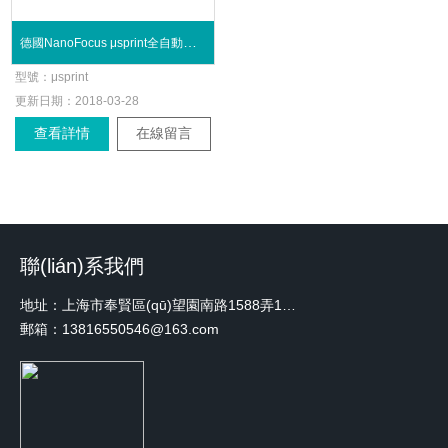
德國NanoFocus μsprint全自動晶元檢測系統(tǒng)
型號：
μsprint
更新日期：
2018-03-28
查看詳情
在線留言
聯(lián)系我們
地址：上海市奉賢區(qū)望園南路1588弄1號綠地未來中心A3 2110室
郵箱：13816550546@163.com