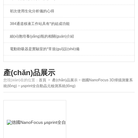
初次使用生化分析儀的心得
384通道移液工作站具有*的組成功能
細(xì)胞培養(yǎng)瓶的相關(guān)介紹
電動助吸器是實驗室的*常規(guī)設(shè)備
產(chǎn)品展示
您現(xiàn)在的位置：
首頁
>
產(chǎn)品展示
>
德國NanoFocus 3D掃描測量系
統(tǒng)
>
μsprint全自動晶元檢測系統(tǒng)