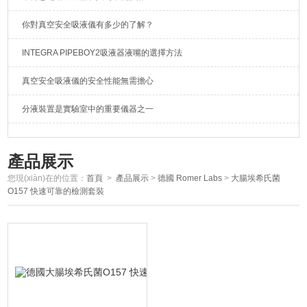
你對真空安全吸液儀有多少的了解？
INTEGRA PIPEBOY2吸液器液嘴的選擇方法
真空安全吸液儀的安全性能無需擔心
分液裝置是實驗室中的重要儀器之一
產品展示
您現(xiàn)在的位置：
首頁
>
產品展示
>
德國 Romer Labs
>
大腸埃希氏菌
O157 快速可靠的檢測套裝