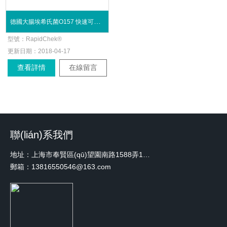
德國大腸埃希氏菌O157 快速可靠的檢測套裝
型號：
RapidChek®
更新日期：
2018-04-17
查看詳情
在線留言
聯(lián)系我們
地址：上海市奉賢區(qū)望園南路1588弄1號綠地未來中心A3 2110室
郵箱：13816550546@163.com