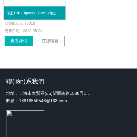
瑞士TPP Clipmax 10cm2 抽拉式培養(yǎng)瓶
型號(hào)：
70010
更新日期：
2018-05-04
查看詳情
在線留言
聯(lián)系我們
地址：上海市奉賢區(qū)望園南路1588弄1號(hào)綠地未來中心A3 2110室
郵箱：13816550546@163.com