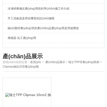
冷凍研磨儀在應(yīng)用前的準(zhǔn)備工作介紹
手工洗板器是用在哪里的設(shè)備呢
細(xì)胞培養(yǎng)管的產(chǎn)品應(yīng)用及用途闡述
傳感器-化工應(yīng)用
產(chǎn)品展示
您現(xiàn)在的位置：
首頁(yè)
>
產(chǎn)品展示
>
瑞士TPP培養(yǎng)耗材
>
Clipmax抽拉式培養(yǎng)瓶