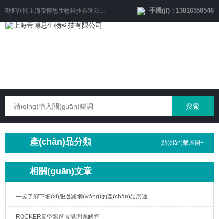
手機(jī)：13816550546
歡迎訪問
上海帝博思生物科技有限公司
網(wǎng)站！
產(chǎn)品分類
點(diǎn)擊展開+
相關(guān)文章
一起了解下細(xì)胞過濾網(wǎng)的產(chǎn)品用途
ROCKER真空泵的常見問題解答