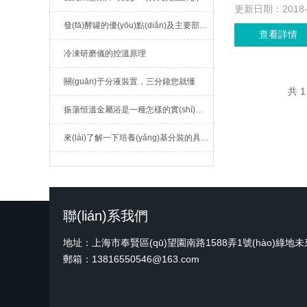
更新日期：
2018
發(fā)酵罐的優(yōu)點(diǎn)及主要部件介紹
查看詳情
冷凍研磨儀的控溫原理
關(guān)于分液裝置，三分鐘您就懂
共 1
振蕩恒溫金屬浴是一種怎樣的實(shí)驗(yàn)室儀器呢
來(lái)了解一下培養(yǎng)基分裝的具體過(guò)程
聯(lián)系我們
郵箱：13816550546@163.com