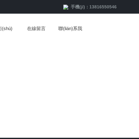
手機(jī)：13816550546
(shù)
在線留言
聯(lián)系我
文章
們