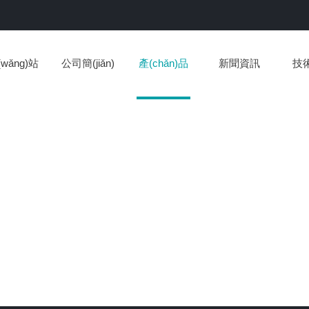
wǎng)站
公司簡(jiǎn)
產(chǎn)品
新聞資訊
技術
頁(yè)
介
中心