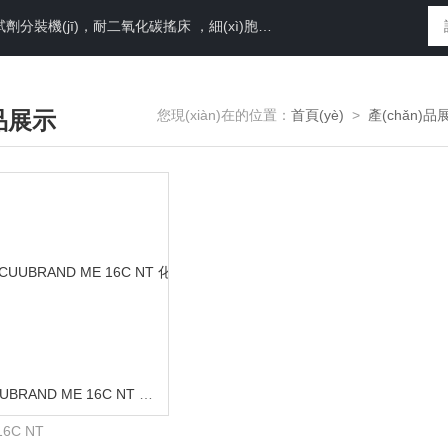
，耐二氧化碳搖床 ，細(xì)胞培養(yǎng)瓶， 87050
)品展示
您現(xiàn)在的位置：
首頁(yè)
>
產(chǎn)品
德國(guó)VACUUBRAND ME 16C NT 化學(xué)隔膜泵
16C NT