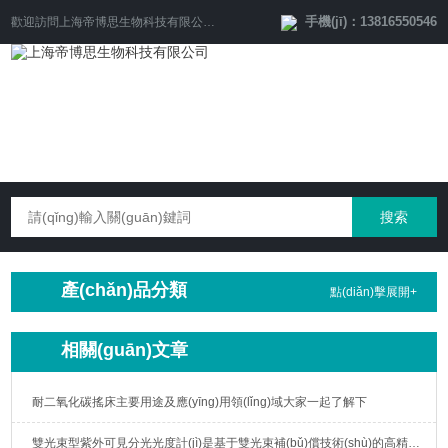
手機(jī)：13816550546
歡迎訪問
上海帝博思生物科技有限公司
網(wǎng)站！
產(chǎn)品分類
點(diǎn)擊展開+
相關(guān)文章
耐二氧化碳搖床主要用途及應(yīng)用領(lǐng)域大家一起了解下
雙光束型紫外可見分光光度計(jì)是基于雙光束補(bǔ)償技術(shù)的高精度分析儀器