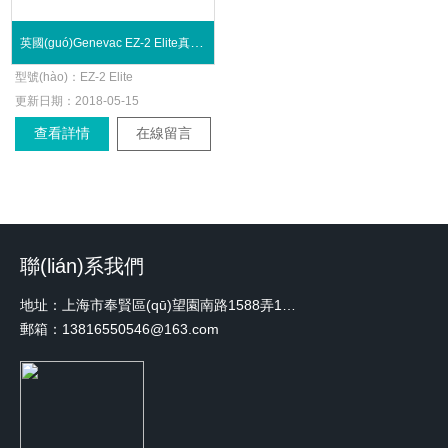
英國(guó)Genevac EZ-2 Elite真空離心蒸發(fā)儀
型號(hào)：
EZ-2 Elite
更新日期：
2018-05-15
查看詳情
在線留言
聯(lián)系我們
地址：上海市奉賢區(qū)望園南路1588弄1號(hào)綠地未來中心A3 2110室
郵箱：13816550546@163.com