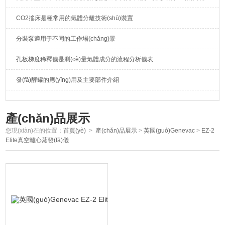
CO2搖床是種常用的氣體分離技術(shù)裝置
分裝泵適用于不同的工作場(chǎng)景
孔板梯度稀釋儀是測(cè)量氣體成分的流程分析儀表
發(fā)酵罐的應(yīng)用及主要部件介紹
產(chǎn)品展示
您現(xiàn)在的位置：
首頁(yè)
>
產(chǎn)品展示
>
英國(guó)Genevac
>
EZ-2
Elite真空離心蒸發(fā)儀