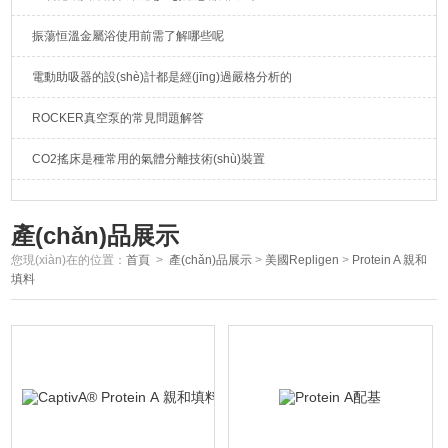
振蕩恒溫金屬浴使用前需了解哪些呢
電動助吸器的設(shè)計都是經(jīng)過嚴格分析的
ROCKER真空泵的常見問題解答
CO2搖床是種常用的氣體分離技術(shù)裝置
產(chǎn)品展示
您現(xiàn)在的位置：
首頁
>
產(chǎn)品展示
>
美國Repligen
>
Protein A 親和
填料