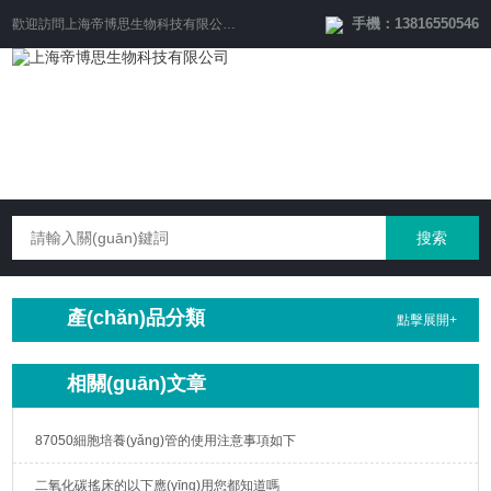
手機：13816550546
歡迎訪問
上海帝博思生物科技有限公司
網(wǎng)站！
產(chǎn)品分類
點擊展開+
相關(guān)文章
87050細胞培養(yǎng)管的使用注意事項如下
二氧化碳搖床的以下應(yīng)用您都知道嗎