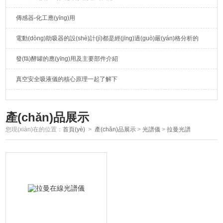
傳感器-化工應(yīng)用
電動(dòng)助吸器的設(shè)計(jì)都是經(jīng)過(guò)嚴(yán)格分析的
發(fā)酵罐的應(yīng)用及主要部件介紹
真空安全吸液儀的核心原理一起了解下
產(chǎn)品展示
您現(xiàn)在的位置：
首頁(yè)
>
產(chǎn)品展示
>
光譜儀
>
拉曼光譜