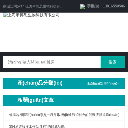
手機(jī)：13816550546
歡迎訪問(wèn)
上海帝博思生物科技有限公司
網(wǎng)站！
產(chǎn)品分類(lèi)
點(diǎn)擊展開(kāi)+
相關(guān)文章
低溫冷卻循環(huán)泵是一種采取機(jī)械形式制冷的低溫液體循環(huán)設(shè)備
384通道移液工作站具有*的組成功能