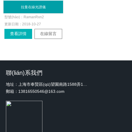
拉曼在線光譜儀
型號(hào)：
RamanRxn2
更新日期：
2018-10-27
查看詳情
在線留言
聯(lián)系我們
地址：上海市奉賢區(qū)望園南路1588弄1號(hào)綠地未來(lái)中心A3 2110室
郵箱：13816550546@163.com