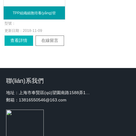
TPP組織細胞培養(yǎng)管
型號：
更新日期：
2018-11-09
查看詳情
在線留言
聯(lián)系我們
地址：上海市奉賢區(qū)望園南路1588弄1號綠地未來中心A3 2110室
郵箱：13816550546@163.com