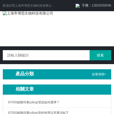
手機：13816550546
歡迎訪問
上海帝博思生物科技有限公司
網站！
產品分類
點擊展開+
相關文章
87050細胞培養(yǎng)管該如何選擇？
87050細胞培養(yǎng)管的使用注意事項如下