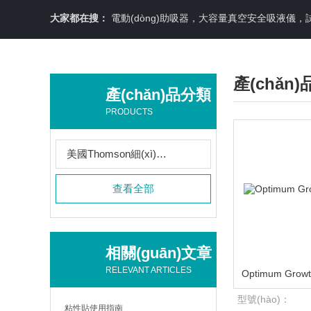
大家都在搜：
電動(dòng)助吸器，大容量真空安全吸液儀，試劑分裝機(jī)，耐
產(chǎn
產(chǎn)品分類
PRODUCTS
美國Thomson細(xì)胞培養(yǎng)耗材
查看全部
相關(guān)文章
RELEVANT ARTICLES
型號(hào)：
粘性貼使用指南