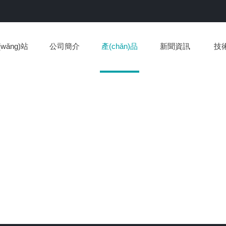
wǎng)站
公司簡介
產(chǎn)品
新聞資訊
技術
首頁
中心