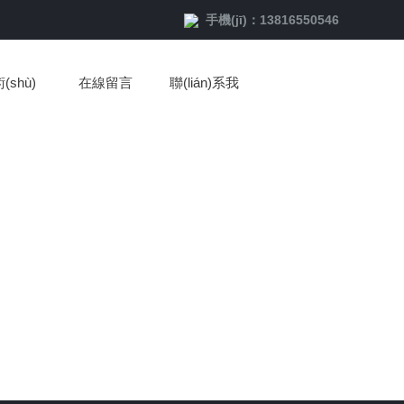
手機(jī)：13816550546
(shù)
在線留言
聯(lián)系我
文章
們