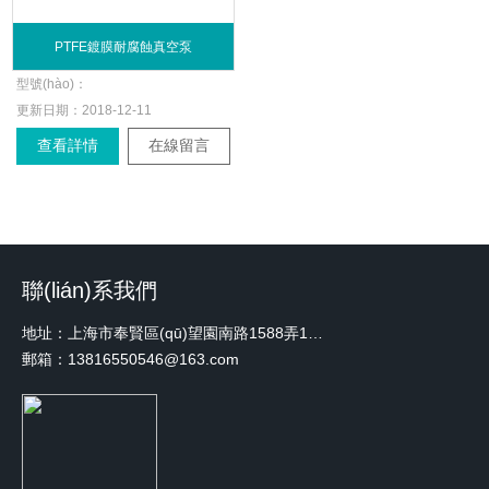
PTFE鍍膜耐腐蝕真空泵
型號(hào)：
更新日期：
2018-12-11
查看詳情
在線留言
聯(lián)系我們
地址：上海市奉賢區(qū)望園南路1588弄1號(hào)綠地未來中心A3 2110室
郵箱：13816550546@163.com