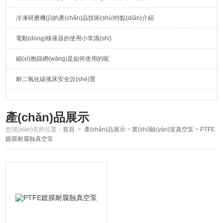
冷凍研磨機(jī)的產(chǎn)品技術(shù)特點(diǎn)介紹
電動(dòng)移液器的使用小常識(shí)
細(xì)胞篩網(wǎng)是如何使用的呢
耐二氧化碳搖床安全設(shè)置
產(chǎn)品展示
您現(xiàn)在的位置：
首頁
>
產(chǎn)品展示
>
實(shí)驗(yàn)室真空泵
>
PTFE
鍍膜耐腐蝕真空泵