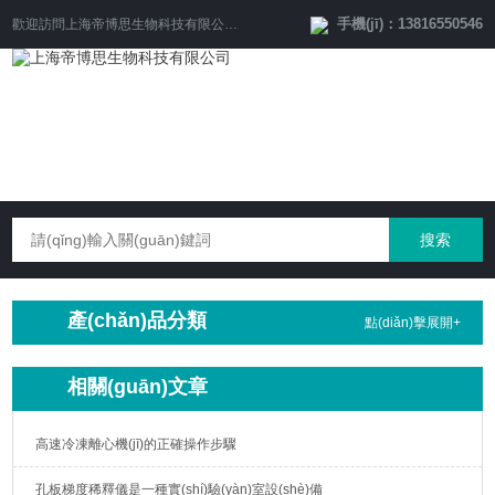
手機(jī)：13816550546
歡迎訪問
上海帝博思生物科技有限公司
網(wǎng)站！
產(chǎn)品分類
點(diǎn)擊展開+
相關(guān)文章
高速冷凍離心機(jī)的正確操作步驟
孔板梯度稀釋儀是一種實(shí)驗(yàn)室設(shè)備