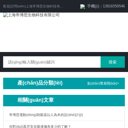
手機(jī)：13816550546
歡迎訪問(wèn)
上海帝博思生物科技有限公司
網(wǎng)站！
產(chǎn)品分類(lèi)
點(diǎn)擊展開(kāi)+
相關(guān)文章
帝博思電動(dòng)助吸器以人為本的設(shè)計(jì)
你對(duì)真空安全吸液儀有多少的了解？