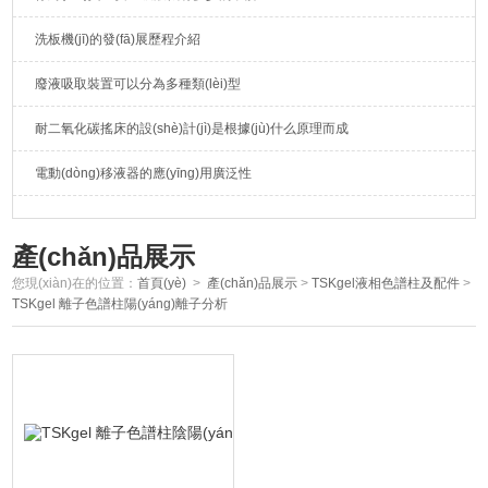
洗板機(jī)的發(fā)展歷程介紹
廢液吸取裝置可以分為多種類(lèi)型
耐二氧化碳搖床的設(shè)計(jì)是根據(jù)什么原理而成
電動(dòng)移液器的應(yīng)用廣泛性
產(chǎn)品展示
您現(xiàn)在的位置：
首頁(yè)
>
產(chǎn)品展示
>
TSKgel液相色譜柱及配件
>
TSKgel 離子色譜柱陽(yáng)離子分析