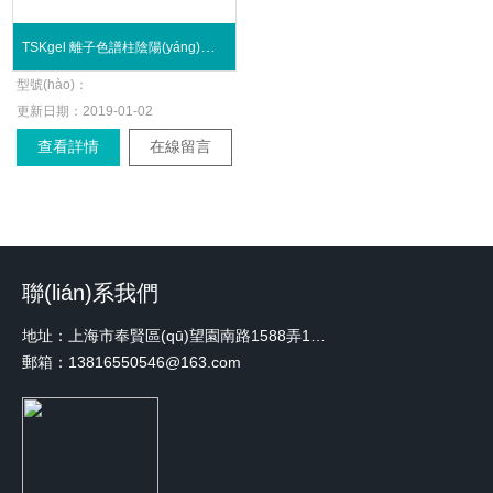
TSKgel 離子色譜柱陰陽(yáng)離子分析
型號(hào)：
更新日期：
2019-01-02
查看詳情
在線留言
聯(lián)系我們
地址：上海市奉賢區(qū)望園南路1588弄1號(hào)綠地未來(lái)中心A3 2110室
郵箱：13816550546@163.com