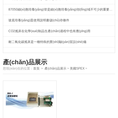
87050細(xì)胞培養(yǎng)管是細(xì)胞培養(yǎng)領(lǐng)域不可少的重要工具
玻底培養(yǎng)皿使用說明書儲(chǔ)存條件
CO2搖床在化學(xué)制品生產(chǎn)過程中也有應(yīng)用
耐二氧化碳搖床是一種特殊的實(shí)驗(yàn)室設(shè)備
產(chǎn)品展示
您現(xiàn)在的位置：
首頁
>
產(chǎn)品展示
>
美國SPEX
>