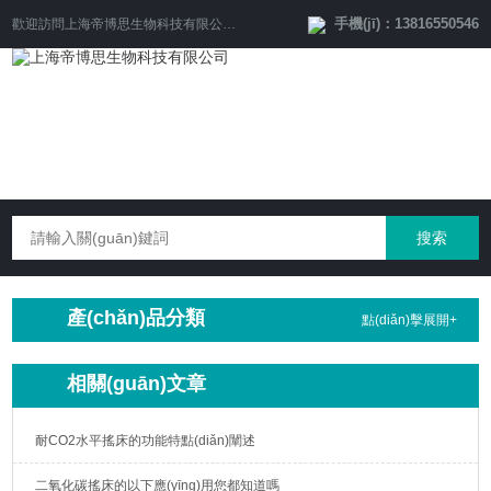
手機(jī)：13816550546
歡迎訪問
上海帝博思生物科技有限公司
網(wǎng)站！
產(chǎn)品分類
點(diǎn)擊展開+
相關(guān)文章
耐CO2水平搖床的功能特點(diǎn)闡述
二氧化碳搖床的以下應(yīng)用您都知道嗎