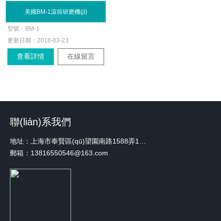
美國BM-1滾筒研磨機(jī)
型號：
BM-1
更新日期：
2018-03-23
查看詳情
在線留言
聯(lián)系我們
地址：上海市奉賢區(qū)望園南路1588弄1號綠地未來中心A3 2110室
郵箱：13816550546@163.com