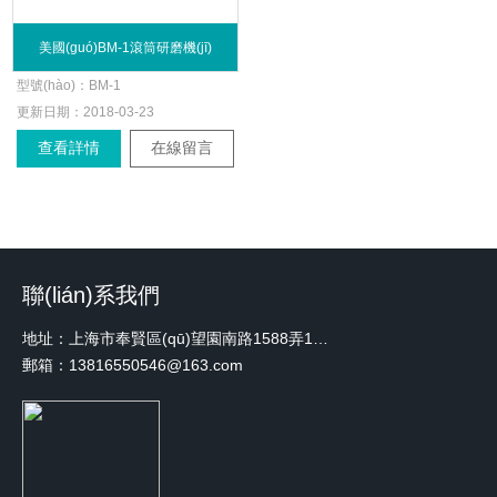
美國(guó)BM-1滾筒研磨機(jī)
型號(hào)：
BM-1
更新日期：
2018-03-23
查看詳情
在線留言
聯(lián)系我們
地址：上海市奉賢區(qū)望園南路1588弄1號(hào)綠地未來(lái)中心A3 2110室
郵箱：13816550546@163.com