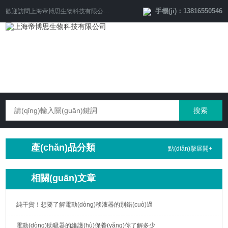
手機(jī)：13816550546
歡迎訪問
上海帝博思生物科技有限公司
網(wǎng)站！
產(chǎn)品分類
點(diǎn)擊展開+
相關(guān)文章
純干貨！想要了解電動(dòng)移液器的別錯(cuò)過
電動(dòng)助吸器的維護(hù)保養(yǎng)你了解多少