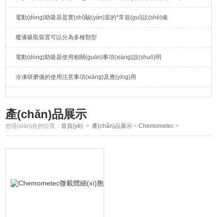
電動(dòng)助吸器是實(shí)驗(yàn)室的*常規(guī)設(shè)備
廢液吸取裝置可以分為多種類型
電動(dòng)助吸器使用相關(guān)事項(xiàng)說(shuō)明
冷凍研磨儀的使用注意事項(xiàng)及應(yīng)用
產(chǎn)品展示
您現(xiàn)在的位置：
首頁(yè)
>
產(chǎn)品展示
>
Chemometec
>