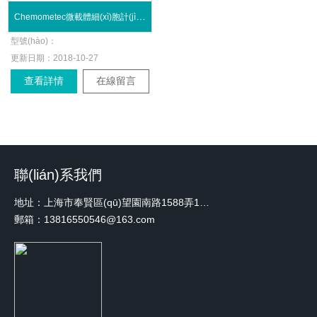
Chemometec微載體細(xì)胞計(jì)數(shù)儀
型號(hào)：
更新日期：
2018-10-27
查看詳情
在線留言
聯(lián)系我們
地址：上海市奉賢區(qū)望園南路1588弄1號(hào)綠地未來(lái)中心A3 2110室
郵箱：13816550546@163.com