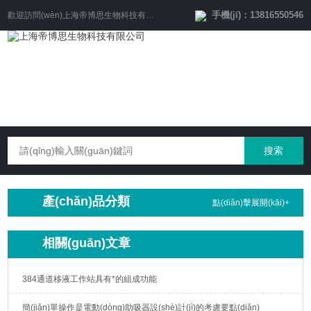
手機(jī)：13816550546
歡迎訪問(wèn)
上海帝博思生物科技有限公司
網(wǎng)站！
產(chǎn)品分類
點(diǎn)擊展開(kāi)+
相關(guān)文章
384通道移液工作站具有*的組成功能
簡(jiǎn)單操作是電動(dòng)助吸器設(shè)計(jì)的考慮要點(diǎn)