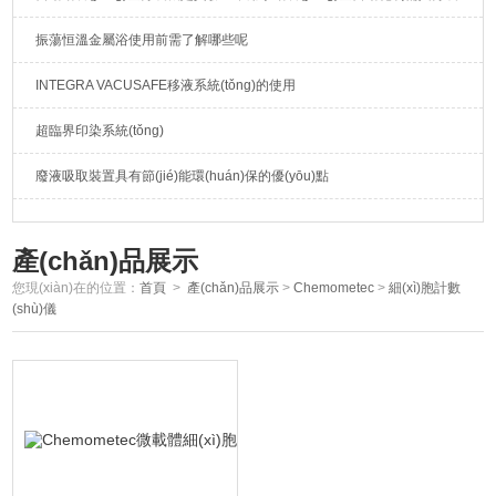
振蕩恒溫金屬浴使用前需了解哪些呢
INTEGRA VACUSAFE移液系統(tǒng)的使用
超臨界印染系統(tǒng)
廢液吸取裝置具有節(jié)能環(huán)保的優(yōu)點
產(chǎn)品展示
您現(xiàn)在的位置：
首頁
>
產(chǎn)品展示
>
Chemometec
>
細(xì)胞計數
(shù)儀