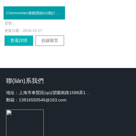
Chemometec微載體細(xì)胞計數(shù)儀
型號：
更新日期：
2018-10-27
查看詳情
在線留言
聯(lián)系我們
地址：上海市奉賢區(qū)望園南路1588弄1號綠地未來中心A3 2110室
郵箱：13816550546@163.com