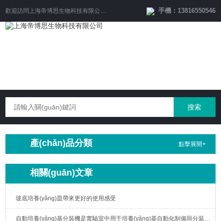
手機：13816550546
歡迎訪問
上海帝博思生物科技有限公司
網(wǎng)站！
產(chǎn)品分類
點擊展開+
相關(guān)文章
玻底培養(yǎng)皿帶來更好的使用感受
自動培養(yǎng)基分裝機是實驗室中用于培養(yǎng)基自動化制備與分裝的重要設(shè)備