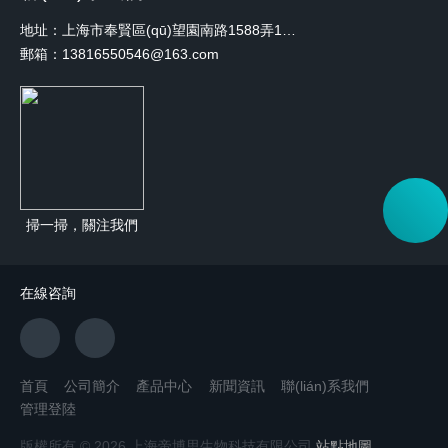
地址：上海市奉賢區(qū)望園南路1588弄1號綠地未來中心A3 2110室
郵箱：13816550546@163.com
掃一掃，關注我們
在線咨詢
首頁
公司簡介
產品中心
新聞資訊
聯(lián)系我們
管理登陸
版權所有 © 2026 上海帝博思生物科技有限公司
站點地圖