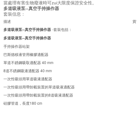
當處理有害生物廢液時可zui大限度保證安全性。
多道吸液泵--真空手持操作器
套裝信息：
描述
貨號
多道吸液泵--真空手持操作器
-套裝包括：
多道吸液泵--真空手持操作器
手持操作器站架
巴斯德移液管用橡膠適配器
單道不銹鋼吸取適配器 40 mm
8道不銹鋼吸液適配器 40 mm
一次性吸頭用單道吸液適配器
一次性吸頭用帶卸載裝置的單道吸液適配器
一次性吸頭用帶卸載裝置的8道吸液適配器
硅膠管道，長度180 cm