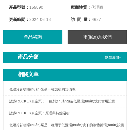
產品型號：
155890
廠商性質：
代理商
更新時間：
2024-06-18
訪 問 量：
4627
產品咨詢
聯(lián)系我們
產品分類
點擊展開+
相關文章
低溫冷卻循環(huán)泵是一種怎樣的設備呢
認識ROCKER真空泵：一種創(chuàng)造低壓環(huán)境的實用設備
認識ROCKER真空泵：原理與特點淺析
低溫冷卻循環(huán)泵是一種用于低溫環(huán)境下的液體循環(huán)設備