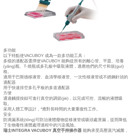
多功能
以下特點使VACUBOY 成為一款多功能工具：
多樣的適配器選擇使VACUBOY 能夠從所有的離心管、平皿、培養
(yǎng)瓶、T-燒瓶或多孔板中吸取液體，適應他們的尺寸和規(guī)
格。
適用于巴斯德移液管、血清學移液管、一次性移液管或不銹鋼針頭的
適配器
用于快速排空多孔平板的多道適配器
方便
通過觸摸按鈕可進行真空的調節(jié)，以完成可控、流暢的液體吸
取。
采用人體工學設計，*應對長時間的大量重復性工作。
安全
防滴漏系統(tǒng)可防治液體廢物從移液管或吸頭處泄漏，從而降低
了生物毒性液體處理過程中的污染風險。
INTEGRA VACUBOY
能夠承受高壓蒸汽滅菌，
瑞士
真空手持操作器