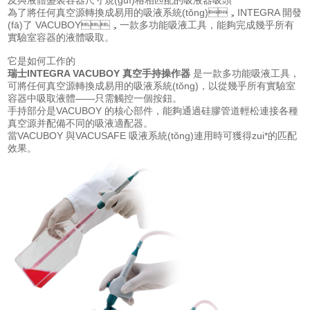
及與液體盛裝容器尺寸規(guī)格相匹配的吸液器吸頭
為了將任何真空源轉換成易用的吸液系統(tǒng)，INTEGRA 開發
(fā)了 VACUBOY，一款多功能吸液工具，能夠完成幾乎所有
實驗室容器的液體吸取。
它是如何工作的
INTEGRA VACUBOY
是一款多功能吸液工具，
瑞士
真空手持操作器
可將任何真空源轉換成易用的吸液系統(tǒng)，以從幾乎所有實驗室
容器中吸取液體——只需觸控一個按鈕。
手持部分是VACUBOY 的核心部件，能夠通過硅膠管道輕松連接各種
真空源并配備不同的吸液適配器。
當VACUBOY 與VACUSAFE 吸液系統(tǒng)連用時可獲得zui*的匹配
效果。