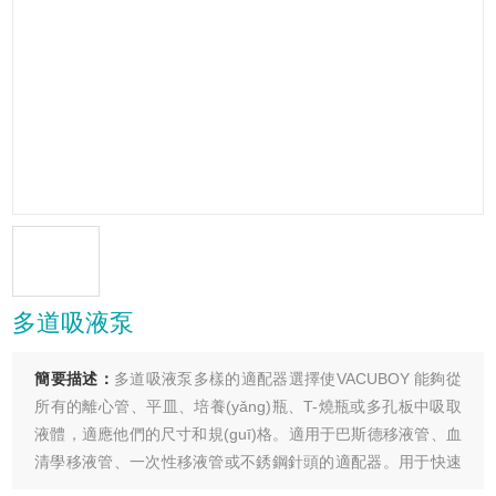
多道吸液泵
簡要描述：
多道吸液泵多樣的適配器選擇使VACUBOY 能夠從
所有的離心管、平皿、培養(yǎng)瓶、T-燒瓶或多孔板中吸取
液體，適應他們的尺寸和規(guī)格。適用于巴斯德移液管、血
清學移液管、一次性移液管或不銹鋼針頭的適配器。用于快速
排空多孔平板的多道適配器。