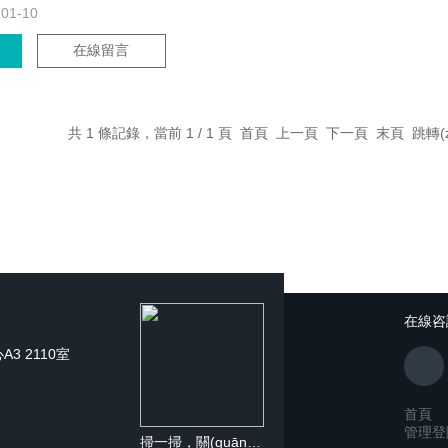
-01-10
在線留言
共 1 條記錄，當前 1 / 1 頁 首頁 上一頁 下一頁 末頁 跳轉(
在線咨
3 2110室
首頁
管理登
掃一掃，關(guān)注我們