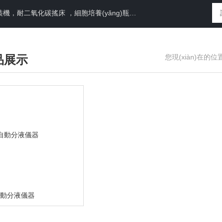
碳搖床 ，細胞培養(yǎng)瓶， 87050
)品展示
您現(xiàn)在的位
自動分液儀器