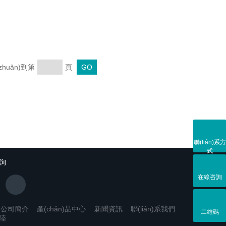
zhuǎn)到第
頁
聯(lián)系方
式
詢
在線咨詢
公司簡介
產(chǎn)品中心
新聞資訊
聯(lián)系我們
二維碼
陸