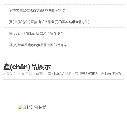
帝博思電動移液器技術(shù)優(yōu)勢
實(shí)驗(yàn)室無油式空壓機(jī)的基本結(jié)構(gòu)
關(guān)于電動助吸器您了解多少？
發(fā)酵罐的應(yīng)用及主要部件介紹
產(chǎn)品展示
您現(xiàn)在的位置：
首頁
>
產(chǎn)品展示
>
帝博思SHTIPS
>
自動分液裝置