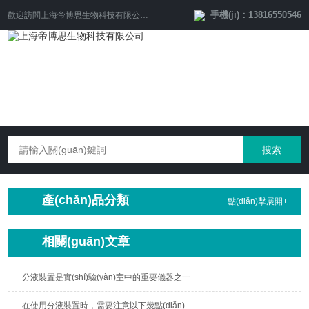
手機(jī)：13816550546
歡迎訪問
上海帝博思生物科技有限公司
網(wǎng)站！
產(chǎn)品分類
點(diǎn)擊展開+
相關(guān)文章
分液裝置是實(shí)驗(yàn)室中的重要儀器之一
在使用分液裝置時，需要注意以下幾點(diǎn)