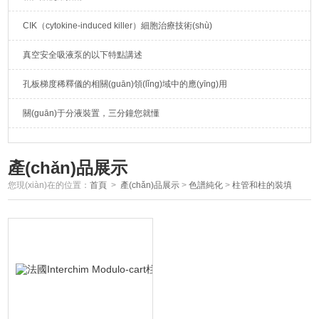
CIK（cytokine-induced killer）細胞治療技術(shù)
真空安全吸液泵的以下特點講述
孔板梯度稀釋儀的相關(guān)領(lǐng)域中的應(yīng)用
關(guān)于分液裝置，三分鐘您就懂
產(chǎn)品展示
您現(xiàn)在的位置：
首頁
>
產(chǎn)品展示
>
色譜純化
>
柱管和柱的裝填