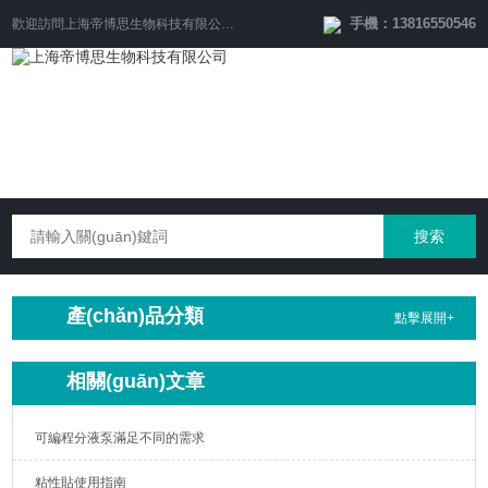
手機：13816550546
歡迎訪問
上海帝博思生物科技有限公司
網(wǎng)站！
產(chǎn)品分類
點擊展開+
相關(guān)文章
可編程分液泵滿足不同的需求
粘性貼使用指南