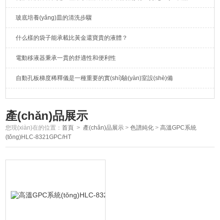
玻底培養(yǎng)皿的清洗步驟
什么樣的袋子能承載比黃金還寶貴的液體？
電動移液器秉承一貫的舒適性和便利性
自動孔板梯度稀釋儀是一種重要的實(shí)驗(yàn)室設(shè)備
產(chǎn)品展示
您現(xiàn)在的位置：
首頁
>
產(chǎn)品展示
>
色譜純化
>
高溫GPC系統
(tǒng)HLC-8321GPC/HT