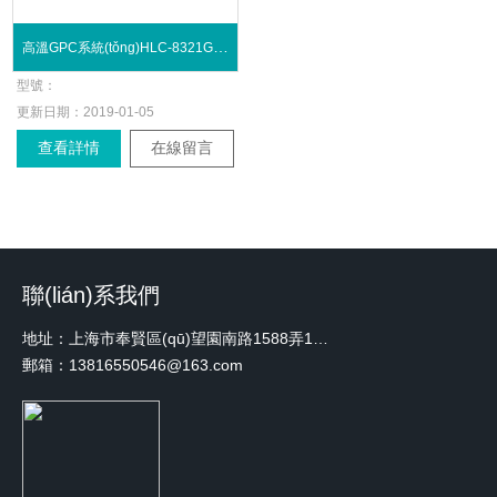
高溫GPC系統(tǒng)HLC-8321GPC/HT 色譜
型號：
更新日期：
2019-01-05
查看詳情
在線留言
聯(lián)系我們
地址：上海市奉賢區(qū)望園南路1588弄1號綠地未來中心A3 2110室
郵箱：13816550546@163.com