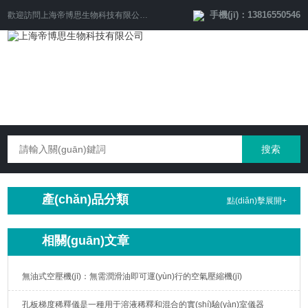
手機(jī)：13816550546
歡迎訪問
上海帝博思生物科技有限公司
網(wǎng)站！
產(chǎn)品分類
點(diǎn)擊展開+
相關(guān)文章
無油式空壓機(jī)：無需潤滑油即可運(yùn)行的空氣壓縮機(jī)
孔板梯度稀釋儀是一種用于溶液稀釋和混合的實(shí)驗(yàn)室儀器