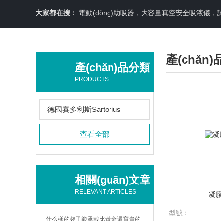
大家都在搜：
電動(dòng)助吸器，大容量真空安全吸液儀，試劑分裝機(jī)
產(chǎn
產(chǎn)品分類
PRODUCTS
德國賽多利斯Sartorius
查看全部
相關(guān)文章
RELEVANT ARTICLES
凝膠
型號：
什么樣的袋子能承載比黃金還寶貴的液體？