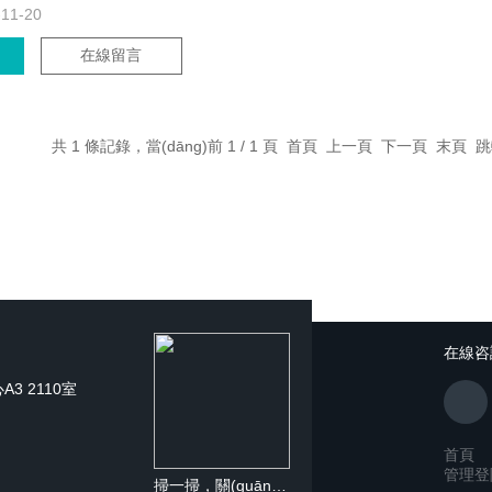
-11-20
在線留言
共 1 條記錄，當(dāng)前 1 / 1 頁 首頁 上一頁 下一頁 末頁 
在線咨
3 2110室
首頁
管理登
掃一掃，關(guān)注我們