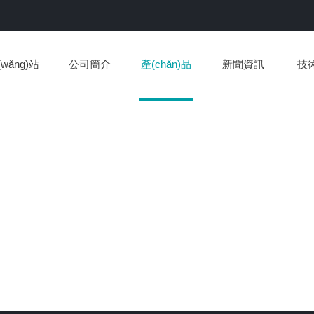
wǎng)站
公司簡介
產(chǎn)品
新聞資訊
技術
首頁
中心