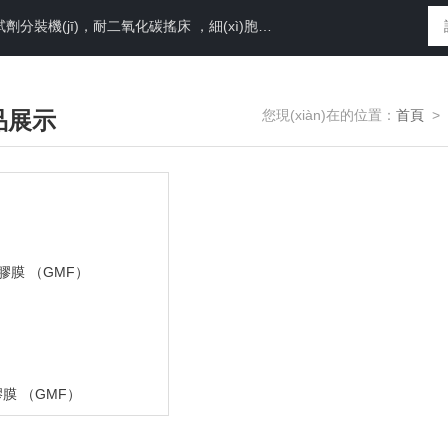
，耐二氧化碳搖床 ，細(xì)胞培養(yǎng)瓶， 87050
)品展示
您現(xiàn)在的位置：
首頁
>
膜 （GMF）