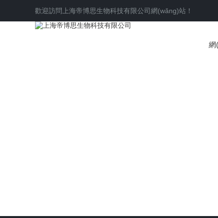
歡迎訪問
上海帝博思生物科技有限公司
網(wǎng)站！
網(