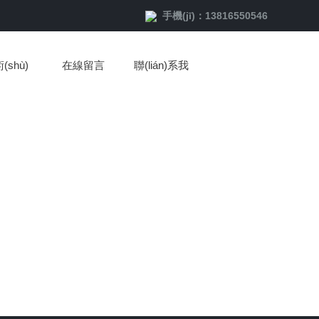
手機(jī)：13816550546
(shù)
在線留言
聯(lián)系我
文章
們