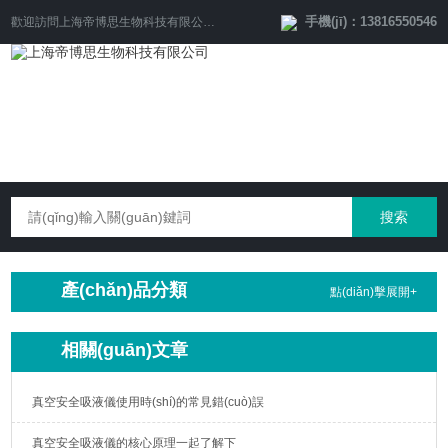
手機(jī)：13816550546
歡迎訪問
上海帝博思生物科技有限公司
網(wǎng)站！
產(chǎn)品分類
點(diǎn)擊展開+
相關(guān)文章
真空安全吸液儀使用時(shí)的常見錯(cuò)誤
真空安全吸液儀的核心原理一起了解下