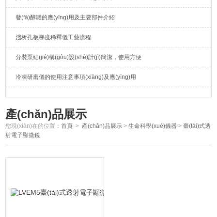
發(fā)酵罐的應(yīng)用及主要部件介紹
淺析孔板梯度稀釋儀工藝流程
分裝泵結(jié)構(gòu)設(shè)計(jì)簡潔，使用方便
冷凍研磨儀的使用注意事項(xiàng)及應(yīng)用
產(chǎn)品展示
您現(xiàn)在的位置：
首頁
>
產(chǎn)品展示
>
生命科學(xué)儀器
>
臺(tái)式透
射電子顯微鏡