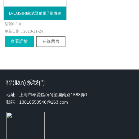
LVEM5臺(tái)式透射電子顯微鏡
型號(hào)：
更新日期：
2018-11-24
查看詳情
在線留言
聯(lián)系我們
地址：上海市奉賢區(qū)望園南路1588弄1號(hào)綠地未來中心A3 2110室
郵箱：13816550546@163.com