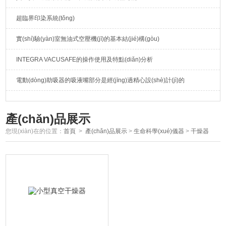
超臨界印染系統(tǒng)
實(shí)驗(yàn)室無油式空壓機(jī)的基本結(jié)構(gòu)
INTEGRA VACUSAFE的操作使用及特點(diǎn)分析
電動(dòng)助吸器的吸液嘴部分是經(jīng)過精心設(shè)計(jì)的
產(chǎn)品展示
您現(xiàn)在的位置：
首頁
>
產(chǎn)品展示
>
生命科學(xué)儀器
>
干燥器