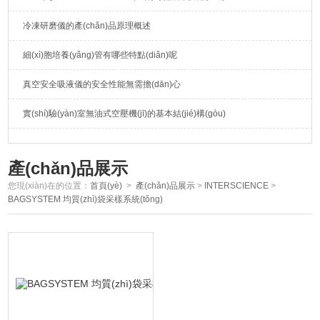
冷凍研磨儀的產(chǎn)品原理概述
細(xì)胞培養(yǎng)管有哪些特點(diǎn)呢
真空安全吸液儀的安全性能無需擔(dān)心
實(shí)驗(yàn)室無油式空壓機(jī)的基本結(jié)構(gòu)
產(chǎn)品展示
您現(xiàn)在的位置：
首頁(yè)
>
產(chǎn)品展示
>
INTERSCIENCE
>
BAGSYSTEM 均質(zhì)袋采樣系統(tǒng)