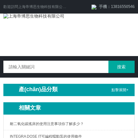
手機：13816550546
歡迎訪問
上海帝博思生物科技有限公司
網(wǎng)站！
產(chǎn)品分類
點擊展開+
相關文章
耐二氧化碳搖床的使用注意事項你了解多少？
INTEGRA DOSE IT可編程蠕動泵的使用條件