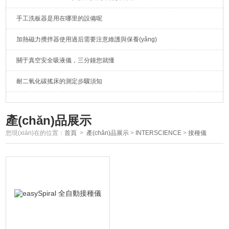
手工洗板器是用在哪里的設備呢
加熱磁力攪拌器使用過后需要注意維護與保養(yǎng)
關于真空安全吸液儀，三分鐘您就懂
耐二氧化碳搖床的測定步驟須知
產(chǎn)品展示
您現(xiàn)在的位置：
首頁
>
產(chǎn)品展示
>
INTERSCIENCE
>
接種儀