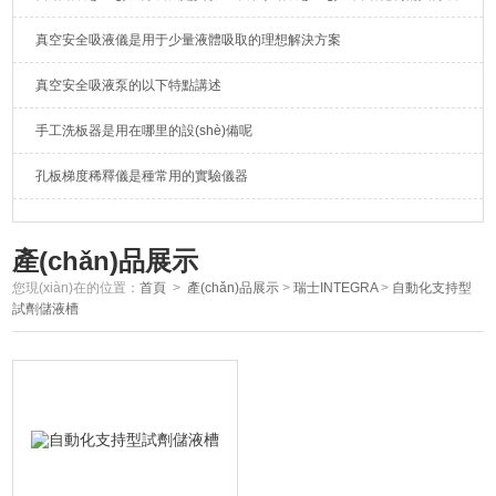
真空安全吸液儀是用于少量液體吸取的理想解決方案
真空安全吸液泵的以下特點講述
手工洗板器是用在哪里的設(shè)備呢
孔板梯度稀釋儀是種常用的實驗儀器
產(chǎn)品展示
您現(xiàn)在的位置：
首頁
>
產(chǎn)品展示
>
瑞士INTEGRA
>
自動化支持型
試劑儲液槽