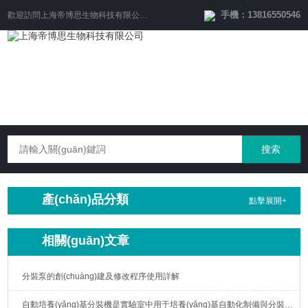
手機：13816550546
歡迎訪問
上海帝博思生物科技有限公司
網(wǎng)站！
產(chǎn)品分類
點擊展開+
相關(guān)文章
分裝泵的創(chuàng)建及修改程序使用詳解
自動培養(yǎng)基分裝機是實驗室中用于培養(yǎng)基自動化制備與分裝的重要設(shè)備