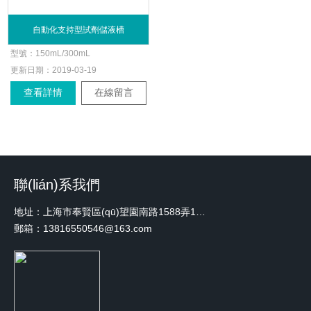
自動化支持型試劑儲液槽
型號：
150mL/300mL
更新日期：
2019-03-19
查看詳情
在線留言
聯(lián)系我們
地址：上海市奉賢區(qū)望園南路1588弄1號綠地未來中心A3 2110室
郵箱：13816550546@163.com