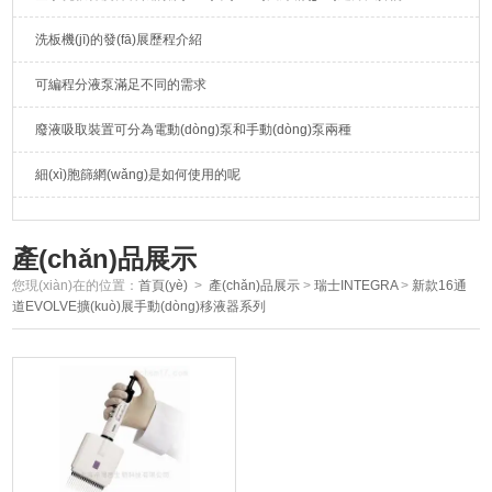
洗板機(jī)的發(fā)展歷程介紹
可編程分液泵滿足不同的需求
廢液吸取裝置可分為電動(dòng)泵和手動(dòng)泵兩種
細(xì)胞篩網(wǎng)是如何使用的呢
產(chǎn)品展示
您現(xiàn)在的位置：
首頁(yè)
>
產(chǎn)品展示
>
瑞士INTEGRA
>
新款16通
道EVOLVE擴(kuò)展手動(dòng)移液器系列