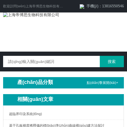
手機(jī)：13816550546
歡迎訪問(wèn)
上海帝博思生物科技有限公司
網(wǎng)站！
產(chǎn)品分類
點(diǎn)擊展開(kāi)+
相關(guān)文章
超臨界印染系統(tǒng)
基于孔板梯度稀釋儀的標(biāo)準(zhǔn)曲線構(gòu)建方法探討