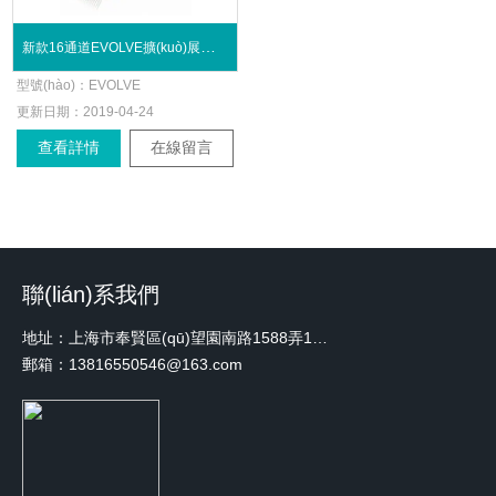
新款16通道EVOLVE擴(kuò)展手動(dòng)移液器系列
型號(hào)：
EVOLVE
更新日期：
2019-04-24
查看詳情
在線留言
聯(lián)系我們
地址：上海市奉賢區(qū)望園南路1588弄1號(hào)綠地未來(lái)中心A3 2110室
郵箱：13816550546@163.com