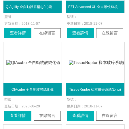
QIAgility 全自動體系構(gòu)建系統(tǒng)
EZ1 Advanced XL 全自動快速核酸提取儀
型號：
型號：
更新日期：
2018-11-07
更新日期：
2018-11-07
查看詳情
在線留言
查看詳情
在線留言
QIAcube 全自動核酸純化儀
TissueRuptor 樣本破碎系統(tǒng)
型號：
型號：
更新日期：
2023-06-29
更新日期：
2018-11-07
查看詳情
在線留言
查看詳情
在線留言