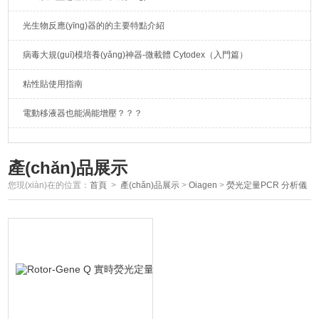
光生物反應(yīng)器的的主要特點介紹
病毒大規(guī)模培養(yǎng)神器-微載體 Cytodex（入門篇）
粘性貼使用指南
電動移液器也能渦能增壓？？？
產(chǎn)品展示
您現(xiàn)在的位置：
首頁
>
產(chǎn)品展示
>
Oiagen
>
熒光定量PCR 分析儀