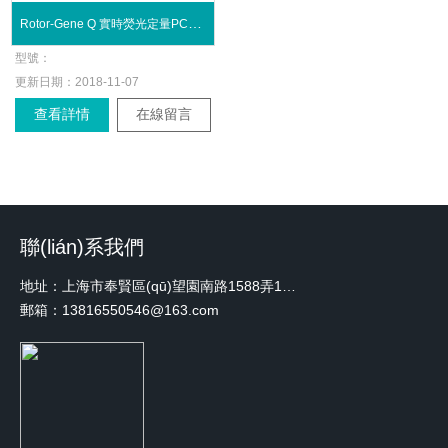
Rotor-Gene Q 實時熒光定量PCR 分析儀
型號：
更新日期：
2018-11-07
查看詳情
在線留言
聯(lián)系我們
地址：上海市奉賢區(qū)望園南路1588弄1號綠地未來中心A3 2110室
郵箱：13816550546@163.com