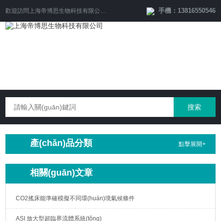
手機：13816550546
歡迎訪問
上海帝博思生物科技有限公司
網(wǎng)站！
產(chǎn)品分類
點擊展開+
相關(guān)文章
CO2搖床能準確模擬不同環(huán)境氣候條件
ASI 放大型超臨界流體系統(tǒng)