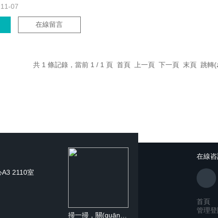
-11-07
在線留言
共 1 條記錄，當前 1 / 1 頁 首頁 上一頁 下一頁 末頁 跳轉(z
在線咨
3 2110室
首頁
管理登
掃一掃，關(guān)注我們