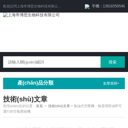
手機：13816550546
歡迎訪問
上海帝博思生物科技有限公司
網(wǎng)站！
產(chǎn)品分類
點擊展開+
技術(shù)文章
您現(xiàn)在的位置：
首頁
>
技術(shù)文章
>
無油式空壓機：無需潤滑油即可
運行的空氣壓縮機