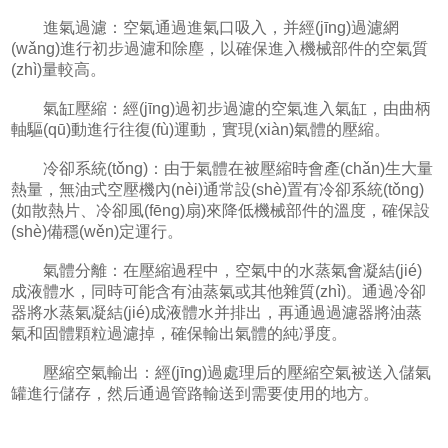
進氣過濾：空氣通過進氣口吸入，并經(jīng)過濾網
(wǎng)進行初步過濾和除塵，以確保進入機械部件的空氣質
(zhì)量較高。
氣缸壓縮：經(jīng)過初步過濾的空氣進入氣缸，由曲柄
軸驅(qū)動進行往復(fù)運動，實現(xiàn)氣體的壓縮。
冷卻系統(tǒng)：由于氣體在被壓縮時會產(chǎn)生大量
熱量，無油式空壓機內(nèi)通常設(shè)置有冷卻系統(tǒng)
(如散熱片、冷卻風(fēng)扇)來降低機械部件的溫度，確保設
(shè)備穩(wěn)定運行。
氣體分離：在壓縮過程中，空氣中的水蒸氣會凝結(jié)
成液體水，同時可能含有油蒸氣或其他雜質(zhì)。通過冷卻
器將水蒸氣凝結(jié)成液體水并排出，再通過過濾器將油蒸
氣和固體顆粒過濾掉，確保輸出氣體的純凈度。
壓縮空氣輸出：經(jīng)過處理后的壓縮空氣被送入儲氣
罐進行儲存，然后通過管路輸送到需要使用的地方。