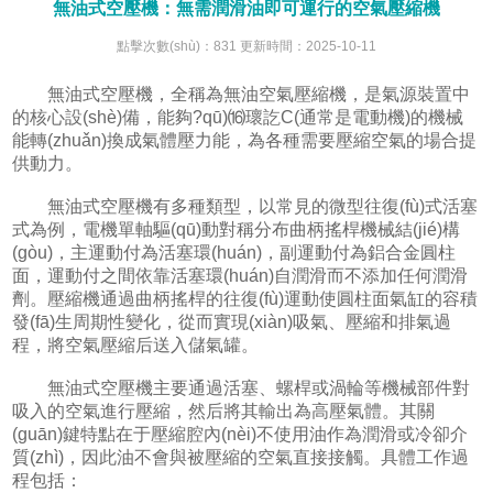
無油式空壓機：無需潤滑油即可運行的空氣壓縮機
點擊次數(shù)：831 更新時間：2025-10-11
無油式空壓機，全稱為無油空氣壓縮機，是氣源裝置中
的核心設(shè)備，能夠?qū)⒃瓌訖C(通常是電動機)的機械
能轉(zhuǎn)換成氣體壓力能，為各種需要壓縮空氣的場合提
供動力。
無油式空壓機有多種類型，以常見的微型往復(fù)式活塞
式為例，電機單軸驅(qū)動對稱分布曲柄搖桿機械結(jié)構
(gòu)，主運動付為活塞環(huán)，副運動付為鋁合金圓柱
面，運動付之間依靠活塞環(huán)自潤滑而不添加任何潤滑
劑。壓縮機通過曲柄搖桿的往復(fù)運動使圓柱面氣缸的容積
發(fā)生周期性變化，從而實現(xiàn)吸氣、壓縮和排氣過
程，將空氣壓縮后送入儲氣罐。
無油式空壓機主要通過活塞、螺桿或渦輪等機械部件對
吸入的空氣進行壓縮，然后將其輸出為高壓氣體。其關
(guān)鍵特點在于壓縮腔內(nèi)不使用油作為潤滑或冷卻介
質(zhì)，因此油不會與被壓縮的空氣直接接觸。具體工作過
程包括：