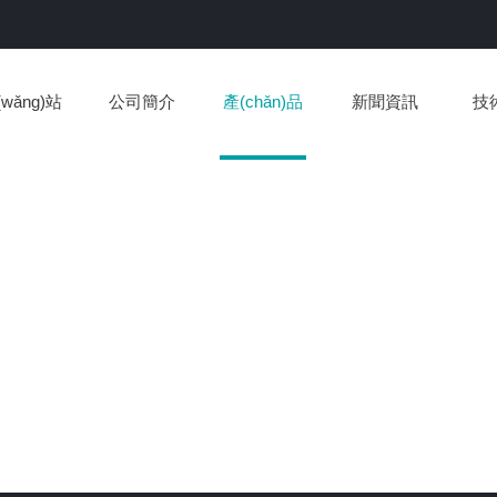
wǎng)站
公司簡介
產(chǎn)品
新聞資訊
技
首頁
中心