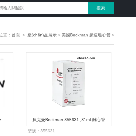
的位置：
首頁
>
產(chǎn)品展示
>
美國Beckman 超速離心管
>
貝克曼Beckman 355605 500mL離心瓶帶密封蓋
貝克曼Beckman 355631 ,31mL離心管
型號：
355631