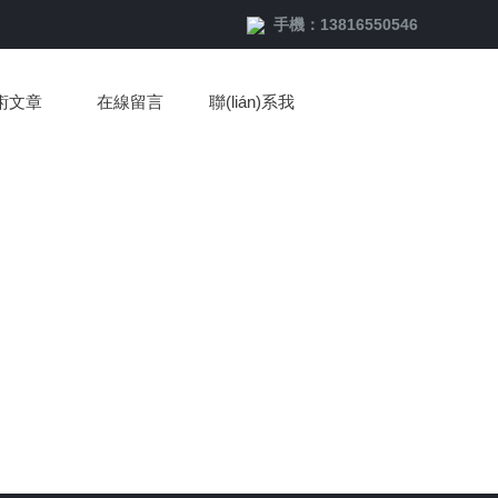
手機：13816550546
術文章
在線留言
聯(lián)系我
們