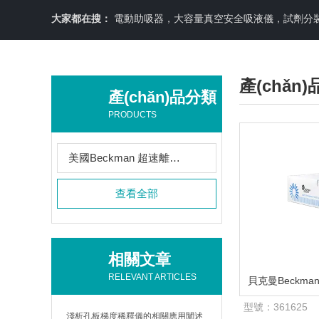
大家都在搜：
電動助吸器，大容量真空安全吸液儀，試劑分裝機
產(chǎn
產(chǎn)品分類
PRODUCTS
美國Beckman 超速離心管
查看全部
相關文章
RELEVANT ARTICLES
型號：
361625
淺析孔板梯度稀釋儀的相關應用闡述