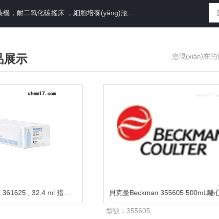
，耐二氧化碳搖床 ，細胞培養(yǎng)瓶， 87050
)品展示
您現(xiàn)在
貝克曼Beckman 361625 , 32.4 ml 指封管
型號：
355605