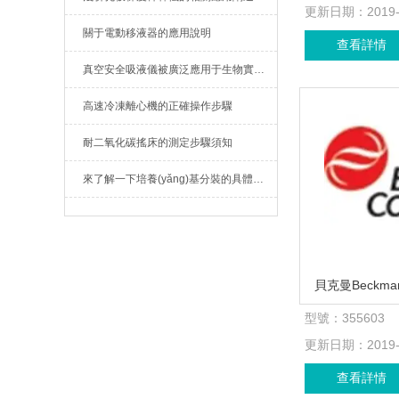
更新日期：
2019
關于電動移液器的應用說明
查看詳情
真空安全吸液儀被廣泛應用于生物實驗室
高速冷凍離心機的正確操作步驟
耐二氧化碳搖床的測定步驟須知
來了解一下培養(yǎng)基分裝的具體過程
貝克曼Beckman
型號：
355603
更新日期：
2019
查看詳情