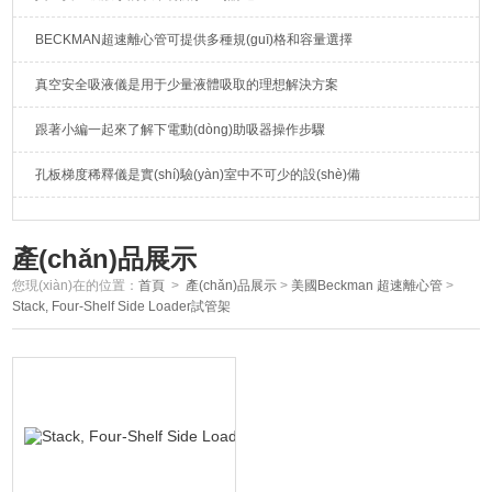
BECKMAN超速離心管可提供多種規(guī)格和容量選擇
真空安全吸液儀是用于少量液體吸取的理想解決方案
跟著小編一起來了解下電動(dòng)助吸器操作步驟
孔板梯度稀釋儀是實(shí)驗(yàn)室中不可少的設(shè)備
產(chǎn)品展示
您現(xiàn)在的位置：
首頁
>
產(chǎn)品展示
>
美國Beckman 超速離心管
>
Stack, Four-Shelf Side Loader試管架