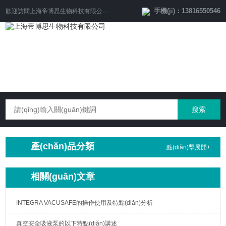
手機(jī)：13816550546
歡迎訪問
上海帝博思生物科技有限公司
網(wǎng)站！
產(chǎn)品分類
點(diǎn)擊展開+
相關(guān)文章
INTEGRA VACUSAFE的操作使用及特點(diǎn)分析
真空安全吸液泵的以下特點(diǎn)講述