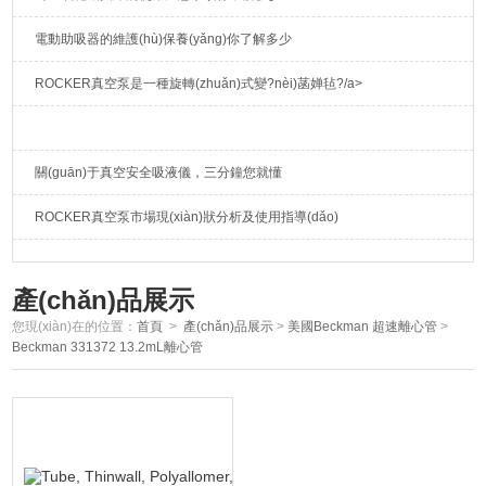
電動助吸器的維護(hù)保養(yǎng)你了解多少
ROCKER真空泵是一種旋轉(zhuǎn)式變?nèi)菡婵毡?/a>
關(guān)于真空安全吸液儀，三分鐘您就懂
ROCKER真空泵市場現(xiàn)狀分析及使用指導(dǎo)
產(chǎn)品展示
您現(xiàn)在的位置：
首頁
>
產(chǎn)品展示
>
美國Beckman 超速離心管
>
Beckman 331372 13.2mL離心管