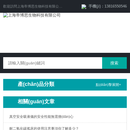
手機(jī)：13816550546
歡迎訪問
上海帝博思生物科技有限公司
網(wǎng)站！
產(chǎn)品分類
點(diǎn)擊展開+
相關(guān)文章
真空安全吸液儀的安全性能無需擔(dān)心
耐二氧化碳搖床的使用注意事項你了解多少？