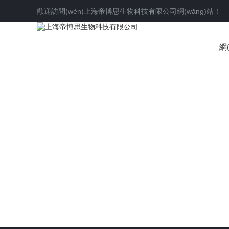
歡迎訪問(wèn)
上海帝博思生物科技有限公司
網(wǎng)站！
網(
首