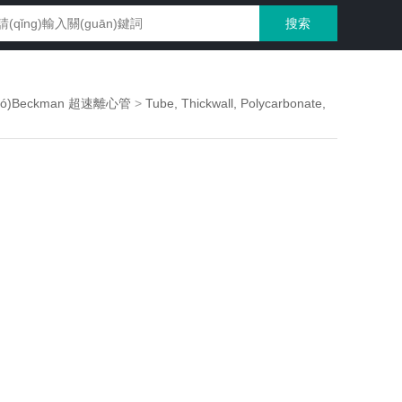
ó)Beckman 超速離心管
>
Tube, Thickwall, Polycarbonate,