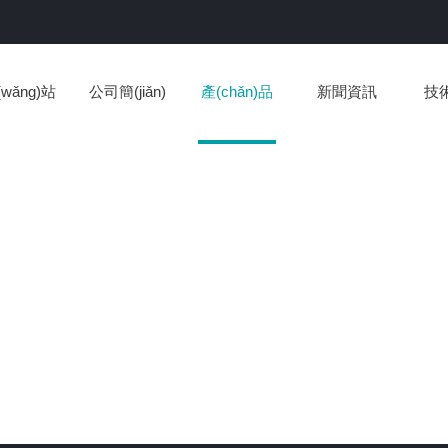
wǎng)站
公司簡(jiǎn)
產(chǎn)品
新聞資訊
技術
頁(yè)
介
中心