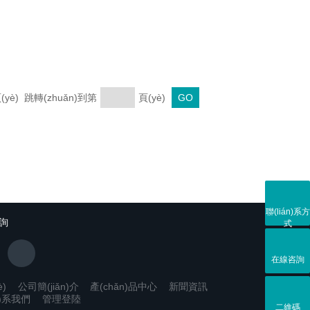
頁(yè) 跳轉(zhuǎn)到第
頁(yè)
聯(lián)系方
詢
式
在線咨詢
è)
公司簡(jiǎn)介
產(chǎn)品中心
新聞資訊
n)系我們
管理登陸
二維碼